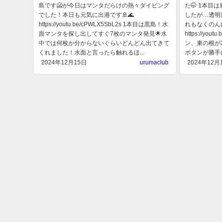
島です🥶が今日はマンタだらけの熱々ダイビング
た🤭 1本目
でした！本日も元気に出港です🚢🌊
したが…透明
https://youtu.be/cPWLX5SbL2s 1本目は黒島！水
れもなくのん
面マンタを探し出してすぐ7枚のマンタ発見🌟水
https://yo
中では何枚か分からないぐらいどんどん出てきて
ン、東の根が
くれました！水面と言ったら触れるほ...
ボタンが勝手に
2024年12月15日
urumaclub
2024年12月