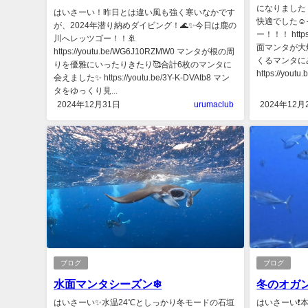
になりました
はいさーい！昨日とは違い風も強く寒いなかです
快適でした☺
が、2024年潜り納めダイビング！🌊✨今日は鹿の
ー！！！ https
川へレッツゴー！！🚢
面マンタが大
https://youtu.be/WG6J10RZMW0 マンタが根の周
くるマンタに
りを優雅にいったりきたり🥰合計6枚のマンタに
https://youtu.b
会えました✨ https://youtu.be/3Y-K-DVAtb8 マン
タをゆっくり見...
2024年12月31日
urumaclub
2024年12月
ブログ
ブログ
水面マンタシーズン❄
冬のオガ
はいさーい✨水温24℃としっかり冬モードの石垣
はいさーい❗