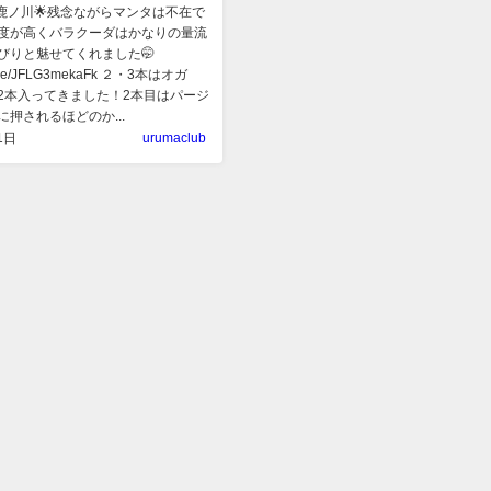
は鹿ノ川🌟残念ながらマンタは不在で
度が高くバラクーダはかなりの量流
びりと魅せてくれました🤭
utu.be/JFLG3mekaFk ２・3本はオガ
2本入ってきました！2本目はパージ
押されるほどのか...
1日
urumaclub