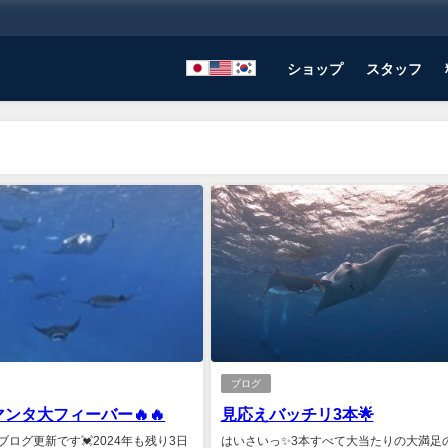
ショップ
スタッフ
ブログ
ンタ大フィーバー🔥🔥
見応えバッチリ3本🌟
ログ更新です💓2024年も残り3日
はいさいっ✨3本すべて大当たりの大満足