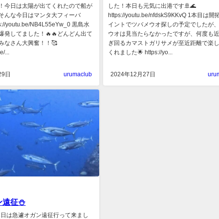
！今日は太陽が出てくれたので船が
した！本日も元気に出港です🚢🌊
️そんな今日はマンタ大フィーバ
https://youtu.be/nfdskS9KKvQ 1本目
://youtu.be/NB4L55eYw_0 黒島水
イントでツバメウオ探しの予定でしたが
爆発してました！🔥🔥どんどん出て
ウオは見当たらなかったですが、何度も
みなさん大興奮！！🥰
ぎ回るカマストガリサメが至近距離で楽
e/...
くれました🌟 https://yo...
29日
urumaclub
2024年12月27日
uru
ン遠征⛄
本日は急遽オガン遠征行って来まし