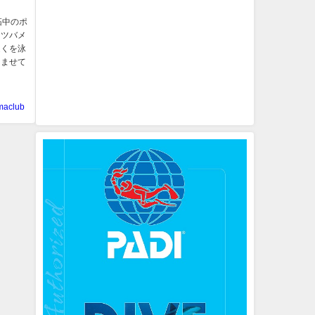
は開拓中のポ
、ツバメ
近くを泳
しませて
maclub