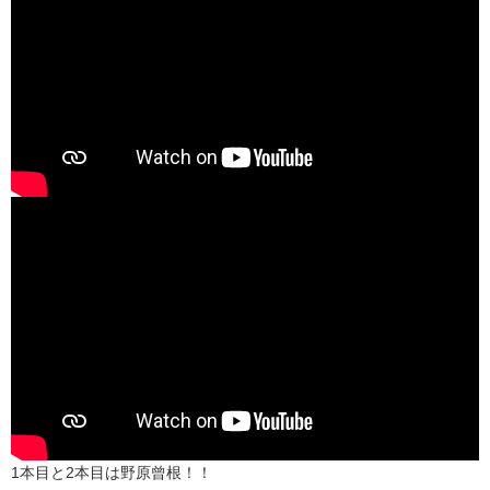
1本目と2本目は野原曾根！！