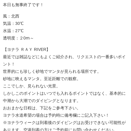
本日も無事終了です！
風：北西
気温：30℃
水温：27℃
透明度：２0ⅿ～
【ヨナラ ＲＡＹ RIVER】
最近では雑誌などにもよくご紹介され、リクエストの一番多いポイ
ント！
世界的にも珍しく砂地でマンタが見られる場所です。
砂地に映えるマンタ。至近距離での観察。
ここでしか、見られない光景。
しかしこのポイントはいつでも入れるポイントではなく、基本的に
中潮から大潮でのダイビングとなります。
おおまかな日程は、下記をご参考下さい。
ヨナラ水道希望の場合は予約時に備考欄にご記入下さい！
※ヨナラウィークは到着後のダイビングはお受けできない可能性が
あります。空港到着の方はご予約前にお問い合わせください。