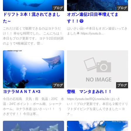
ブログ
ブログ
ドリフト３本！流されてきまし
オガン遠征2日目🌟増えてま
た～
す！！😆
これだけ近くで観察できるのはヨナラだ
はいさい🤗✨🌱本日もオガン遠征いってき
け！！ 幸せな時間でした。 こんにちは！
ました🌟 https://youtu.b...
本日もブログ更新です。 ヨナラ2日目好調
のようで4枚確認です。曽...
ブログ
ブログ
ヨナラＭＡＮＴＡ×3
曽根 マンタまみれ！！
今日の石垣島 天気：雨 気温：23℃ 水
https://youtu.be/RQLnoeIaJdc はいさ
温：24℃ ポイント：ポール南、シャーク
い！！ブログ更新です。本日も２船でドリ
ホーム、ヨナラ水道 はいさ～い！！ う
フトダイビングを楽しんできました～ヨ
さぎです！！ 今日は寒...
ナ...