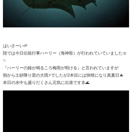
はいさーい🌱
陸では今日伝統行事ハーリー（海神祭）が行われていていました☺️
✨
『ハーリーの鐘が鳴るころ梅雨が明ける』と言われていますが
朝から土砂降り雷の大雨⚡でしたが2本目には快晴になり真夏日🔥
本日の水中も盛りだくさん元気に出港です🚢🌊