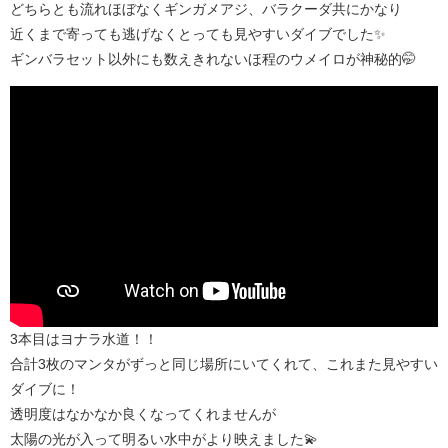
どちらとも流れほぼなくギンガメアジ、バラクーダ共にかなり
近くまで寄っても逃げなくとっても見やすいダイブでした✨
ギンバラセット以外にも数えきれないほ程のウメイロが神秘的🤭
3本目はヨナラ水道！！
合計3枚のマンタがずっと同じ場所にいてくれて、これまた見やすい
ダイブに！
透明度はなかなか良くなってくれませんが
太陽の光が入って明るい水中がより映えました💫