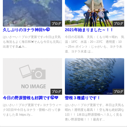
ブログ
ブログ
久しぶりのヨナラ神回✨🤭
2021年始まりました～！！
はいさーい！ブログ更新です♪今日は天気
今日の石垣島 天気：くもり時々晴れ 気
も海況もよく海日和💓そんな今日も元気に
温：18℃ 水温：20～23℃ 透明度：10
出港です🚢🌊 h...
～25ｍ ポイント：じゃがいも、ヨナラ水
道、ヨナラ水道 は...
ブログ
ブログ
今日の野原曽根も好調です🤭💛
曽根３種盛りです！
はいさい！ブログ更新です♪ ヨナラウィー
はいさい！ブログ更新です。本日は天気も
ク3日目🫶今日もヨナラ・曽根へ行って参
晴れ！透明度も最高！！空も海も絶好調な
りました🚢 https://y...
1日！！ 1本目は野原曽根へ！久しく見る
青い野原曽根！！！最高す...