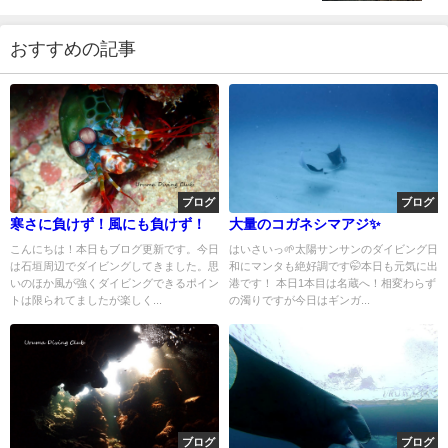
おすすめの記事
ブログ
ブログ
寒さに負けず！風にも負けず！
大量のコガネシマアジ✨
こんにちは！本日もブログ更新です。今日
はいさいっ🌱太陽サンサンのダイビング日
は石垣周辺でダイビングしてきました。思
和にマンタも絶好調です🤭本日も元気に出
いのほか風が強くダイビングできるポイン
港です！ 本日1本目は名蔵へ！相変わらず
トは限られてましたが楽しく...
の濁りですが今日はギンガ...
ブログ
ブログ