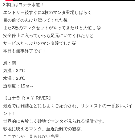
3本目はヨナラ水道！
エントリー後すぐに3枚のマンタ登場しばらく
目の前でのんびり漂ってくれた後
また2枚のマンタセットがやってきたりと大忙し😂
安全停止に入ってからも足元にいてくれたりと
サービスたっぷりのマンタ達でした🤭
本日も無事終了です！
風：南
気温：32℃
水温：28℃
透明度：15ｍ～
【ヨナラ ＲＡＹ RIVER】
最近では雑誌などにもよくご紹介され、リクエストの一番多いポイ
ント！
世界的にも珍しく砂地でマンタが見られる場所です。
砂地に映えるマンタ。至近距離での観察。
ここでしか、見られない光景。