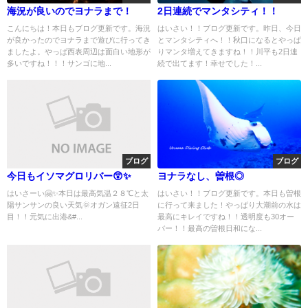
海況が良いのでヨナラまで！
2日連続でマンタシティ！！
こんにちは！本日もブログ更新です。海況
はいさい！！ブログ更新です。昨日、今日
が良かったのでヨナラまで遊びに行ってき
とマンタシティへ！！秋口になるとやっぱ
ましたよ。やっぱ西表周辺は面白い地形が
りマンタ増えてきますね！！川平も2日連
多いですね！！！サンゴに地...
続で出てます！幸せでした！...
ブログ
ブログ
今日もイソマグロリバー😲✨
ヨナラなし、曽根◎
はいさーい🤗✨本日は最高気温２８℃と太
はいさい！！ブログ更新です。本日も曽根
陽サンサンの良い天気🌞オガン遠征2日
に行って来ました！やっぱり大潮前の水は
目！！元気に出港&#...
最高にキレイですね！！透明度も30オー
バー！！最高の曽根日和にな...