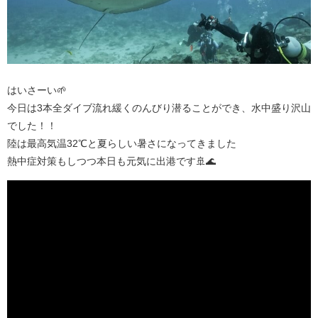
はいさーい🌱
今日は3本全ダイブ流れ緩くのんびり潜ることができ、水中盛り沢山
でした！！
陸は最高気温32℃と夏らしい暑さになってきました
熱中症対策もしつつ本日も元気に出港です🚢🌊