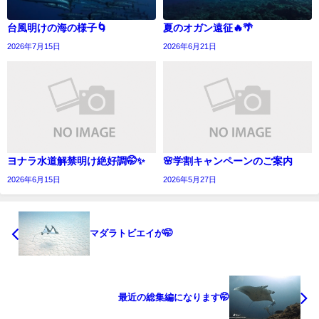
台風明けの海の様子🌀
夏のオガン遠征🔥🌴
2026年7月15日
2026年6月21日
ヨナラ水道解禁明け絶好調🤭✨
🌸学割キャンペーンのご案内
2026年6月15日
2026年5月27日
マダラトビエイが🤭
最近の総集編になります🤭