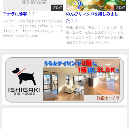
ブログ
ブログ
ヨナラに珍客！！
のんびりマクロを楽しみまし
た！！
ハイサイ！ブログ更新です！昨日から風ビ
ュービューのうねり強しの天候になってし
今日の石垣島 天気：くもりのち雨 気
まいました。上がってからがさむぅい。そ
温：２４℃ 水温：２３℃ ポイント：大
の分水中はホットに&#x1...
崎ハナゴイリーフ、大崎アカククリの根、
名蔵ロコロック はいさ～い！...