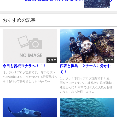
おすすめの記事
ブログ
ブログ
今日も曽根ヨナラへ！！！
西表と浜島 ２チームに分かれ
て！
はいさい！ブログ更新です。 昨日のジン
ベエ情報により、ざわついてる野原曽根へ
はいさい！本日もブログ更新です！ 風、
今日も行って参りました🚢 https://you...
雨がとにかくすごい...事務所の前は冠水し
通行止めに！ 水中ではそんな天気もお構
いなし！水も抜群！まっ...