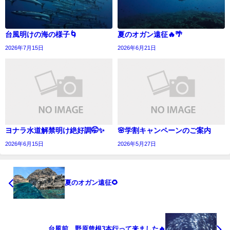
台風明けの海の様子🌀
夏のオガン遠征🔥🌴
2026年7月15日
2026年6月21日
ヨナラ水道解禁明け絶好調🤭✨
🌸学割キャンペーンのご案内
2026年6月15日
2026年5月27日
夏のオガン遠征🌻
台風前、野原曾根3本行って来ました🔥