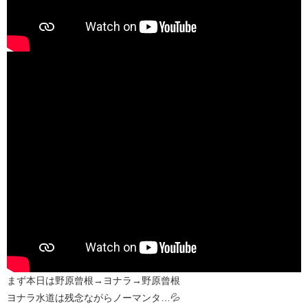
まず本日は野原曾根→ヨナラ→野原曾根
ヨナラ水道は残念ながらノーマンタ…💦