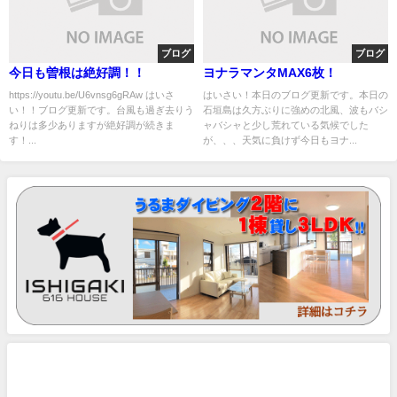
ブログ
ブログ
今日も曽根は絶好調！！
ヨナラマンタMAX6枚！
https://youtu.be/U6vnsg6gRAw はいさ
はいさい！本日のブログ更新です。本日の
い！！ブログ更新です。台風も過ぎ去りう
石垣島は久方ぶりに強めの北風、波もバシ
ねりは多少ありますが絶好調が続きま
ャバシャと少し荒れている気候でした
す！...
が、、、天気に負けず今日もヨナ...