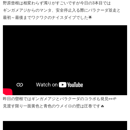
野原曾根は相変わらず濁りがすごいですが今日の3本目では
ギンガメアジからのマンタ、安全停止入る際にバラクーダ並走と
最初～最後までワクワクのナイスダイブでした🌟
昨日の曽根ではギンガメアジとバラクーダのコラボも発見👀🌱
見渡す限り一面黄色と青色のウメイロの壁は圧巻です🔥