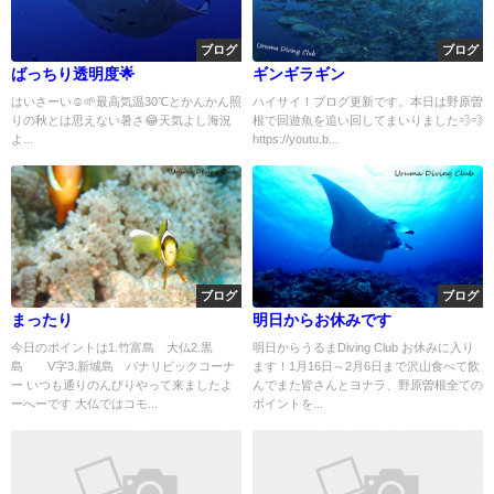
ブログ
ブログ
ばっちり透明度🌟
ギンギラギン
はいさーい☺️🌱最高気温30℃とかんかん照
ハイサイ！ブログ更新です。本日は野原曽
りの秋とは思えない暑さ😂天気よし海況
根で回遊魚を追い回してまいりました💨💨
よ...
https://youtu.b...
ブログ
ブログ
まったり
明日からお休みです
今日のポイントは1.竹富島 大仏2.黒
明日からうるまDiving Club お休みに入り
島 V字3.新城島 パナリビックコーナ
ます！1月16日～2月6日まで沢山食べて飲
ー いつも通りのんびりやって来ましたよ
んでまた皆さんとヨナラ、野原曽根全ての
ーへーです 大仏ではコモ...
ポイントを...