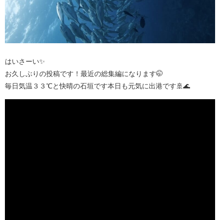
はいさーい✨
お久しぶりの投稿です！最近の総集編になります🤭
毎日気温３３℃と快晴の石垣です本日も元気に出港です🚢🌊