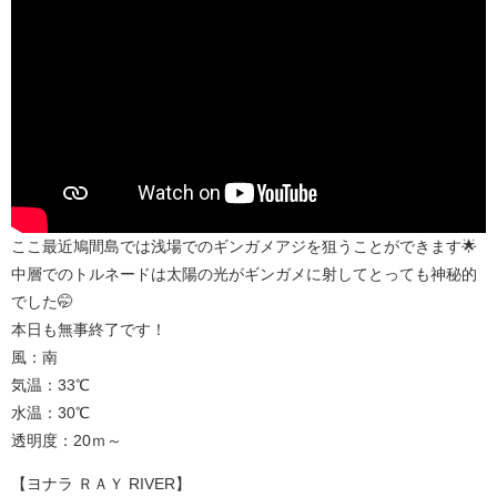
ここ最近鳩間島では浅場でのギンガメアジを狙うことができます🌟
中層でのトルネードは太陽の光がギンガメに射してとっても神秘的
でした🤭
本日も無事終了です！
風：南
気温：33℃
水温：30℃
透明度：20ｍ～
【ヨナラ ＲＡＹ RIVER】