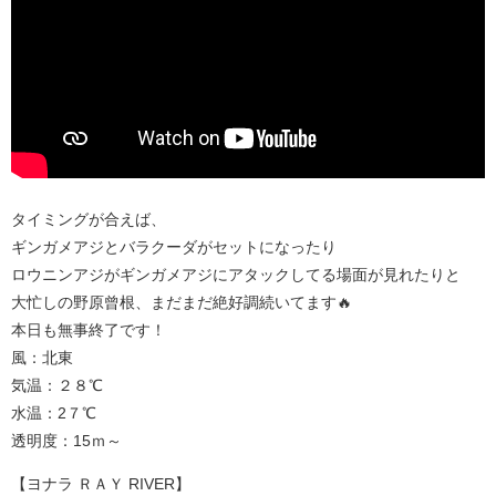
タイミングが合えば、
ギンガメアジとバラクーダがセットになったり
ロウニンアジがギンガメアジにアタックしてる場面が見れたりと
大忙しの野原曾根、まだまだ絶好調続いてます🔥
本日も無事終了です！
風：北東
気温：２８℃
水温：2７℃
透明度：15ｍ～
【ヨナラ ＲＡＹ RIVER】