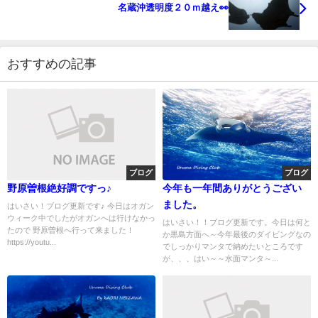
名蔵沖透明度２０ｍ越え👀
おすすめの記事
ブログ
ブログ
野原曽根絶好調ですっ♪
今年も一年間ありがとうござい
ました。
はいさい！ブログ更新です♪ 今日はオガン
ウィーク中でしたがオガンへは行けなかっ
はいさい！！ブログ更新です。今日は何と
たので 野原曽根へ行って来ました！
か黒島方面へ～今年最後のダイビングなの
https://youtu...
でしっかりマンタで納めたいところです
が、、、はい～～水面マンタ～...