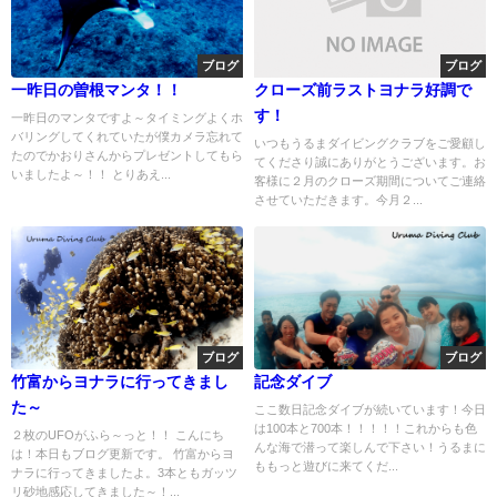
ブログ
ブログ
一昨日の曽根マンタ！！
クローズ前ラストヨナラ好調で
す！
一昨日のマンタですよ～タイミングよくホ
バリングしてくれていたが僕カメラ忘れて
いつもうるまダイビングクラブをご愛顧し
たのでかおりさんからプレゼントしてもら
てくださり誠にありがとうございます。お
いましたよ～！！ とりあえ...
客様に２月のクローズ期間についてご連絡
させていただきます。今月２...
ブログ
ブログ
竹富からヨナラに行ってきまし
記念ダイブ
た～
ここ数日記念ダイブが続いています！今日
は100本と700本！！！！！これからも色
２枚のUFOがふら～っと！！ こんにち
んな海で潜って楽しんで下さい！うるまに
は！本日もブログ更新です。 竹富からヨ
ももっと遊びに来てくだ...
ナラに行ってきましたよ。3本ともガッツ
リ砂地感応してきました～！...