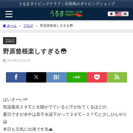
うるまダイビングクラブ｜石垣島のダイビングショップ
ホーム
ブログ
野原曾根楽しすぎる😳
ブログ
野原曾根楽しすぎる😳
2024年11月11日
LINE
はいさーい🌱
気温最高２９℃と太陽がでていると汗が出てくるほどの
夏日ですが水中は若干水温下がって２６℃～２７℃と少しひんやり
🥶
本日も元気に出港です🚢🌊