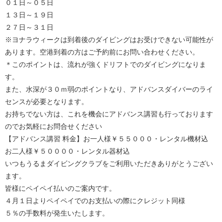
０１日～０５日
１３日～１９日
２７日～３１日
※ヨナラウィークは到着後のダイビングはお受けできない可能性が
あります。空港到着の方はご予約前にお問い合わせください。
＊このポイントは、流れが強くドリフトでのダイビングになりま
す。
また、水深が３０ｍ弱のポイントなり、アドバンスダイバーのライ
センスが必要となります。
お持ちでない方は、これを機会にアドバンス講習も行っております
のでお気軽にお問合せください
【アドバンス講習 料金】お一人様￥５５０００・レンタル機材込
お二人様￥５００００・レンタル器材込
いつもうるまダイビングクラブをご利用いただきありがとうござい
ます。
皆様にペイペイ払いのご案内です。
４月１日よりペイペイでのお支払いの際にクレジット同様
５％の手数料が発生いたします。