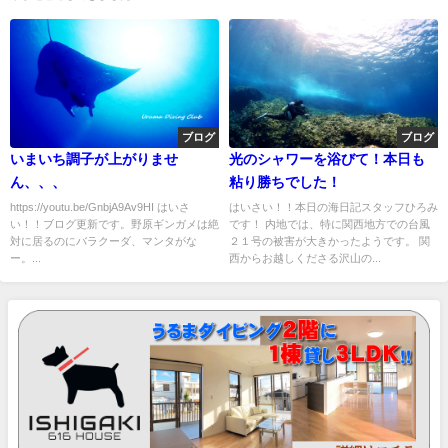
ブログ
ブログ
いまいち調子が上がりませ
光のシャワーを浴びて！本日も
ん、、、
粘り勝ちでした！
https://youtu.be/GnbjA9Av9HI はいさ
はいさい！！本日の海日記スタッフひろみ
い！！ブログ更新です。野原ギンガメは絶
です！ 内地では、特に関西地方での台風
対に居るのにバラクーダ、マンタがな
２１号の被害が大きかったようです。 関
ー。...
西からお越しくださる沢山の...