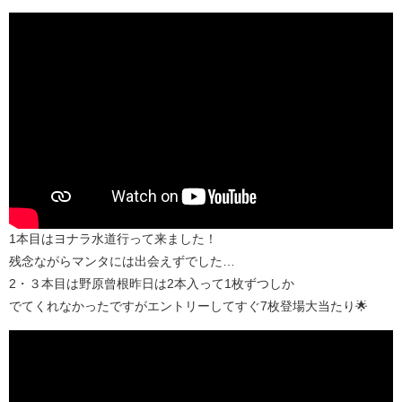
1本目はヨナラ水道行って来ました！
残念ながらマンタには出会えずでした…
2・３本目は野原曾根昨日は2本入って1枚ずつしか
でてくれなかったですがエントリーしてすぐ7枚登場大当たり🌟