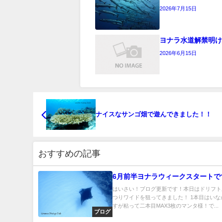
2026年7月15日
ヨナラ水道解禁明け
2026年6月15日
ナイスなサンゴ畑で遊んできました！！
おすすめの記事
6月前半ヨナラウィークスタートで
はいさい！ブログ更新です！本日はドリフト
つりワイドを狙ってきました！ 1本目はいな
すが粘って二本目MAX3枚のマンタ様！で...
ブログ