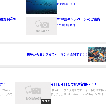
2026年6月21日
絶好調🤭✨
🌸学割キャンペーンのご案内
2026年5月27日
川平からヨナラまで～！マンタ全開です！！
す！
今日も今日とて野原曽根へ！！
三本がっ
はいさい！ブログ更新です！ 今日も野原曽根
かったので
参りました🚢 https://youtu.be/uN4rnjbZmSI ま...
ブログ