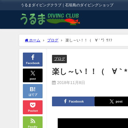
うるまダイビングクラブ｜石垣島のダイビングショップ
ホーム
ブログ
楽し～い！！（´∀｀*）ｳﾌﾌ
ブログ
Facebook
楽し～い！！（´∀｀*）
post
2018年11月8日
はてブ
Facebook
post
Pocket
Feedly