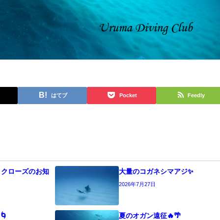
はてブ
Pocket
Feedly
うクローズのお知
大量のコガネシマアジ✨
2026年7月27日
🌀
夏のオガン遠征🔥🌴