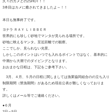
久々のカメとの2SHOT！！
3本目はカメに癒されてきましたよ～！！
本日も無事終了です。
ヨナラ ＲＡＹ ＬＩＢＢＥＲ
世界的にも珍しく砂地でマンタが見られる場所です。
砂地に映えるマンタ。至近距離での観察。
ここでしか、見られない光景。
しかしこのポイントはいつでも入れるポイントではなく、基本的に
中潮から大潮でのダイビングとなります。
おおまかな日程は、下記をご参考下さい。
3月、４月、５月の日程に関しましては漁業協同組合のの立ち入り
制限期間（禁漁期間）があるため現在公表が難しくなっておりま
す。
詳しくはメール等でご連絡ください。
●６月
2日～5日