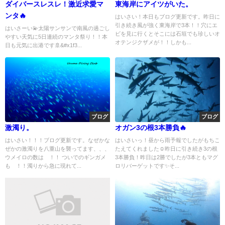
ダイバースレスレ！激近求愛マ
東海岸にアイツがいた。
ンタ🔥
はいさい！本日もブログ更新です。昨日に
引き続き風が強く東海岸で3本！！穴にエ
はいさーい💫太陽サンサンで南風の過ごし
ビを見に行くとそこには石垣でも珍しいオ
やすい天気に5日連続のマンタ祭り！！本
オテンジクザメが！！しかも...
日も元気に出港です🚢&#x1f3...
ブログ
ブログ
激濁り。
オガン3の根3本勝負🔥
はいさい！！！ブログ更新です。なぜかな
はいさいっ！昼から雨予報でしたがもちこ
ぜかの激濁りを八重山を襲ってます、、、
たえてくれました☺️昨日に引き続き3の根
ウメイロの数は∞！！ ついでのギンガメ
3本勝負！昨日は2勝でしたが3本ともマグ
も∞！！濁りから急に現れて...
ロリバーゲットです✨そ...