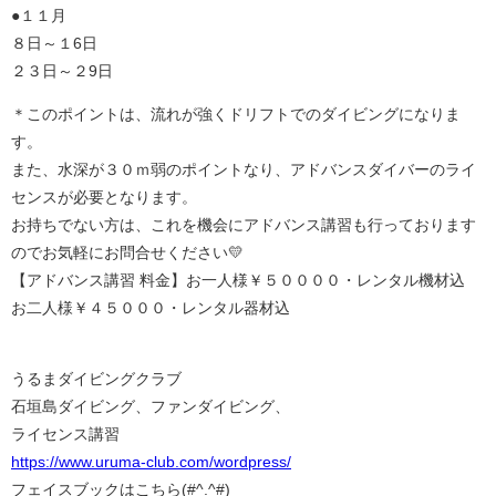
●１１月
８日～１6日
２３日～２9日
＊このポイントは、流れが強くドリフトでのダイビングになりま
す。
また、水深が３０ｍ弱のポイントなり、アドバンスダイバーのライ
センスが必要となります。
お持ちでない方は、これを機会にアドバンス講習も行っております
のでお気軽にお問合せください💛
【アドバンス講習 料金】お一人様￥５００００・レンタル機材込
お二人様￥４５０００・レンタル器材込
うるまダイビングクラブ
石垣島ダイビング、ファンダイビング、
ライセンス講習
https://www.uruma-club.com/wordpress/
フェイスブックはこちら(#^.^#)