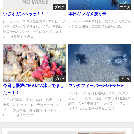
ブログ
ブログ
いざオガンへっっ！！！
本日ギンガメ祭り🌟
はいさいっ！ブログ更新です♪ 本日はオガ
はいさーい🌻🌟本日も太陽さんさんのダイ
ン遠征に行って参りました(#^^#) 本来は、
ビング日和😆元気に出港🚢&#x1f30...
明日からオガンウィークになっています
が、 海況等を考慮...
ブログ
ブログ
今日も優雅にMANTA泳いでまし
マンタフィーバー✨✨✨✨✨✨
た～！！
はいさーい✨今日も元気に3本行って来ま
した！！！天気、海況、水中と今日は絶好
今日の石垣島 天気：晴れ 気温：28℃
調でした🔥1本目はコーラルウェーブか
水温：25℃ ポイント：大崎ハナゴイリー
ら！スカシが溜まってるとこに...
フ、ヨナラ水道、野原曽根 はいさ～
い！！うさぎです(^^♪ ...