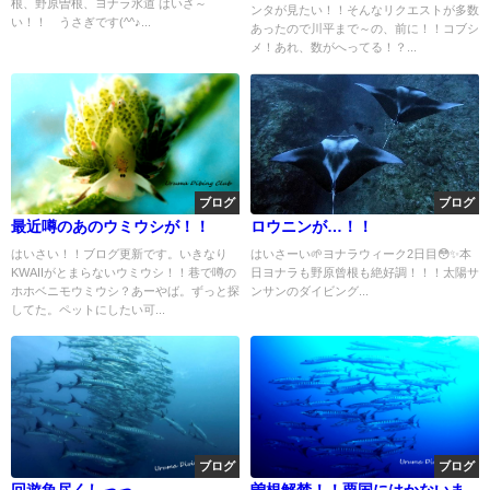
根、野原曽根、ヨナラ水道 はいさ～
ンタが見たい！！そんなリクエストが多数
い！！ うさぎです(^^♪...
あったので川平まで～の、前に！！コブシ
メ！あれ、数がへってる！？...
ブログ
ブログ
最近噂のあのウミウシが！！
ロウニンが…！！
はいさい！！ブログ更新です。いきなり
はいさーい🌱ヨナラウィーク2日目😳✨本
KWAIIがとまらないウミウシ！！巷で噂の
日ヨナラも野原曾根も絶好調！！！太陽サ
ホホベニモウミウシ？あーやば。ずっと探
ンサンのダイビング...
してた。ペットにしたい可...
ブログ
ブログ
回遊魚尽くしっっ
曽根解禁！！粟国にはかないま