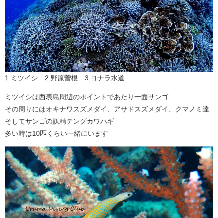
1.ミツイシ 2.野原曽根 3.ヨナラ水道
ミツイシは西表島周辺のポイントであたり一面サンゴ
その周りにはオキナワスズメダイ、アサドスズメダイ、クマノミ達
そしてサンゴの妖精テングカワハギ
多い時は10匹くらい一緒にいます