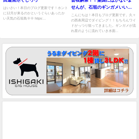
せんが、石垣のギンガメいいで
はいさい！本日のブログ更新です！ホント
に12月が来るのかというぐらいあったか
しょう！？
こんにちは！本日もブログ更新です。久々
い天気の石垣島🌞🌞 https:...
の西表周辺でダイビング！！もちろんワイ
ドがっつり狙ってきました。ギンガメが流
れ星のように流れていき水面...