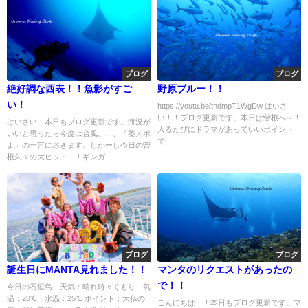
ブログ
ブログ
絶好調な西表！！魚影がすご
野原ブルー！！
い！
https://youtu.be/tndmpT1WgDw はいさ
い！！ブログ更新です。本日は曽根へ～！
はいさい！本日もブログ更新です。海況が
入るたびにドラマがあっていいポイント
いいと思ったら今度は台風、、、「萎えポ
で...
よ」の一言に尽きます。しかーし今日の曽
根久々の大ヒット！！ギンガ...
ブログ
ブログ
誕生日にMANTA見れました！！
マンタのリクエストがあったの
で！！
今日の石垣島 天気：晴れ時々くもり 気
温：28℃ 水温：25℃ ポイント：大仏の
こんにちは！！本日もブログ更新です。マ