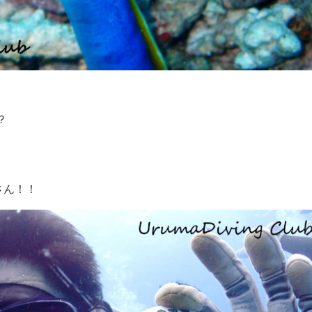
？
さん！！