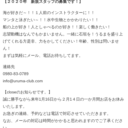
【２０２０年 新規スタッフの募集です！】
海が好きだ～！！１人前のインストラクターに！！
マンタと泳ぎたい～！！水中生物とかかわりたい！！
船の上が好き！人としゃべるのが好き！！楽しく働きたい！
志望動機はなんでもかまいません。一緒に石垣を！うるまを盛り上
げてくれる方是非、力をかしてください！年齢、性別は問いませ
ん！
まずは気軽にメール、電話お待ちしてます。
連絡先
0980-83-0789
info@uruma-club.com
【closeのお知らせです。】
誠に勝手ながら来年1月16日から２月1４日の一か月間お店をお休み
いたします。
お急ぎの連絡、予約などは電話で対応させていただきます。
なお、メールの対応は時間がかかると思われますのでご了承くださ
い。