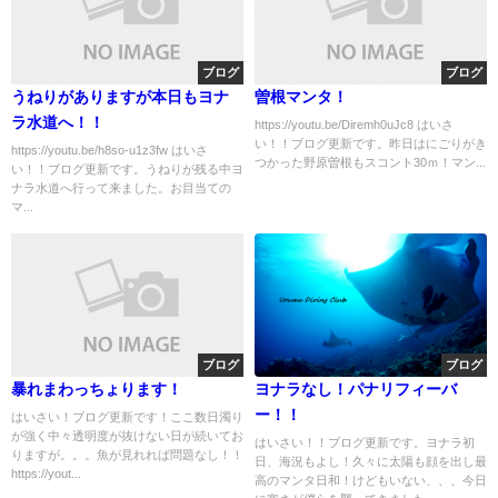
ブログ
ブログ
うねりがありますが本日もヨナ
曽根マンタ！
ラ水道へ！！
https://youtu.be/Diremh0uJc8 はいさ
い！！ブログ更新です。昨日はにごりがき
https://youtu.be/h8so-u1z3fw はいさ
つかった野原曽根もスコント30ｍ！マン...
い！！ブログ更新です。うねりが残る中ヨ
ナラ水道へ行って来ました。お目当ての
マ...
ブログ
ブログ
暴れまわっちょります！
ヨナラなし！パナリフィーバ
ー！！
はいさい！ブログ更新です！ここ数日濁り
が強く中々透明度が抜けない日が続いてお
はいさい！！ブログ更新です。ヨナラ初
りますが。。。魚が見れれば問題なし！！
日、海況もよし！久々に太陽も顔を出し最
https://yout...
高のマンタ日和！けどもいない、、、今日