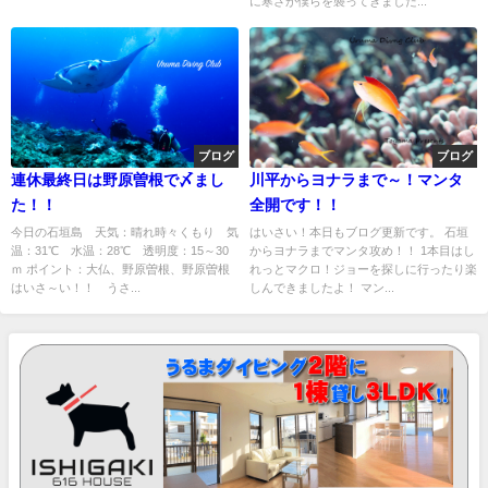
に寒さが僕らを襲ってきました...
ブログ
ブログ
連休最終日は野原曽根で〆まし
川平からヨナラまで～！マンタ
た！！
全開です！！
今日の石垣島 天気：晴れ時々くもり 気
はいさい！本日もブログ更新です。 石垣
温：31℃ 水温：28℃ 透明度：15～30
からヨナラまでマンタ攻め！！ 1本目はし
ｍ ポイント：大仏、野原曽根、野原曽根
れっとマクロ！ジョーを探しに行ったり楽
はいさ～い！！ うさ...
しんできましたよ！ マン...