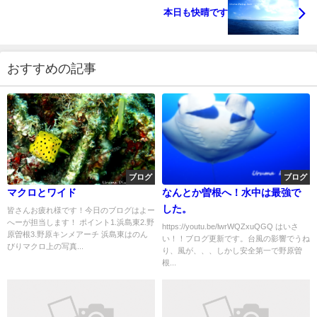
本日も快晴です
おすすめの記事
ブログ
ブログ
マクロとワイド
なんとか曽根へ！水中は最強で
した。
皆さんお疲れ様です！今日のブログはよー
へーが担当します！ ポイント1.浜島東2.野
https://youtu.be/lwrWQZxuQGQ はいさ
原曽根3.野原キンメアーチ 浜島東はのん
い！！ブログ更新です。台風の影響でうね
びりマクロ上の写真...
り、風が、、、しかし安全第一で野原曽
根...