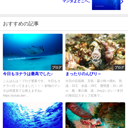
マンタよどこへ。
おすすめの記事
ブログ
ブログ
今日もヨナラは最高でした♪
まったりのんびり～
こんばんは！ブログ更新です。 今日もヨ
今日の石垣島 天気：曇り時々晴れ 気
ナラへ行ってきました！！！ 砂地のマン
温：31℃ 水温：29℃ 透明度：15～20
タは何度見ても映えますね♪
ｍ 風：東の風 波：2mはいさい！本日
https://youtu.be/-...
の海日記スタッフ宏美で...