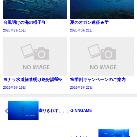
台風明けの海の様子🌀
夏のオガン遠征🔥🌴
2026年7月15日
2026年6月21日
ヨナラ水道解禁明け絶好調🤭✨
🌸学割キャンペーンのご案内
2026年6月15日
2026年5月27日
寄りきれず、、、GINNGAME