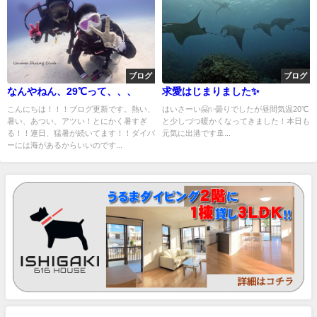
ブログ
ブログ
なんやねん、29℃って、、、
求愛はじまりました✨
こんにちは！！！ブログ更新です。熱い、
はいさーい🤗✨曇りでしたが昼間気温20℃
暑い、あつい、アツい！とにかく暑すぎ
と少しづつ暖かくなってきました！本日も
る！！連日、猛暑が続いてます！！ダイバ
元気に出港です🚢...
ーには海があるからいいのです...