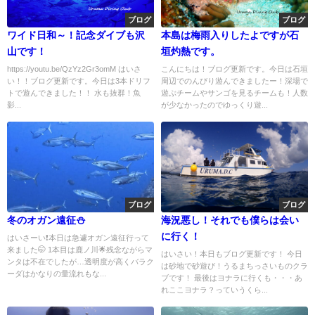
ブログ
ブログ
ワイド日和～！記念ダイブも沢
本島は梅雨入りしたよですが石
山です！
垣灼熱です。
https://youtu.be/QzYz2Gr3omM はいさ
こんにちは！ブログ更新です。今日は石垣
い！！ブログ更新です。今日は3本ドリフ
周辺でのんびり遊んできましたー！深場で
トで遊んできました！！ 水も抜群！魚
遊ぶチームやサンゴを見るチームも！人数
影...
が少なかったのでゆっくり遊...
ブログ
ブログ
冬のオガン遠征⛄
海況悪し！それでも僕らは会い
に行く！
はいさーい❗本日は急遽オガン遠征行って
来ました🤭 1本目は鹿ノ川🌟残念ながらマ
はいさい！本日もブログ更新です！ 今日
ンタは不在でしたが…透明度が高くバラク
は砂地で砂遊び！うるまちっさいものクラ
ーダはかなりの量流れもな...
ブです！ 最後はヨナラに行くも・・・あ
れここヨナラ？っていうくら...