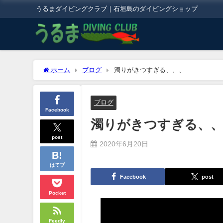
うるまダイビングクラブ｜石垣島のダイビングショップ
ホーム
ブログ
濁りがきつすぎる、、、
ブログ
Facebook
濁りがきつすぎる、
post
2020年6月20日
はてブ
Facebook
post
Pocket
Feedly