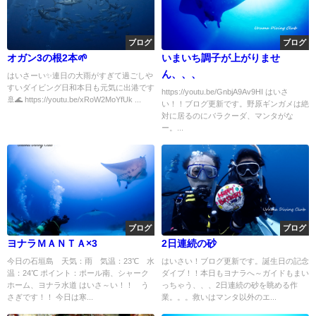
ブログ
ブログ
オガン3の根2本🌱
いまいち調子が上がりませ
ん、、、
はいさーい✨連日の大雨がすぎて過ごしや
すいダイビング日和本日も元気に出港です
https://youtu.be/GnbjA9Av9HI はいさ
🚢🌊 https://youtu.be/xRoW2MoYfUk ...
い！！ブログ更新です。野原ギンガメは絶
対に居るのにバラクーダ、マンタがな
ー。...
ブログ
ブログ
ヨナラＭＡＮＴＡ×3
2日連続の砂
今日の石垣島 天気：雨 気温：23℃ 水
はいさい！ブログ更新です。誕生日の記念
温：24℃ ポイント：ポール南、シャーク
ダイブ！！本日もヨナラへ～ガイドもまい
ホーム、ヨナラ水道 はいさ～い！！ う
っちゃう、、、2日連続の砂を眺める作
さぎです！！ 今日は寒...
業。。。救いはマンタ以外のエ...