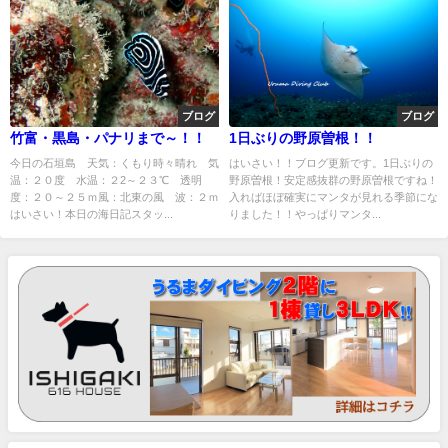
ブログ
ブログ
竹富・黒島・パナリまで～！！
1日ぶりの野原曽根！！
今日の石垣島 天気：くもり時々晴れ 気
はいさい！！ブログ更新です。1日ぶりの
温：２０度 水温：２2～２３℃ 透明
野原曽根！安定感抜群の野原曽根ですね！
度：２０～２５ｍ風：北東の風 波：２ｍ
入ればほぼ確実にマンタが見れる季節にな
はいさい！本日の海日記スタッ...
りました！！やっぱりマンタ...