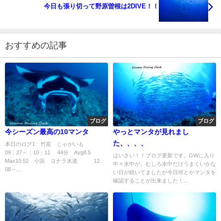
今日も張り切って野原曽根は2DIVE！！
おすすめの記事
ブログ
ブログ
今シーズン最高の10マンタ
やっとマンタが見れまし
た、、、、
本日のログ1 竹富 じゃがいも
09：27～：10：11 44分 Avg8.5
はいさい！！ブログ更新です。GWに入り
Max10.52 小浜 ヨナラ水道 12：
中々水中が、むしろ水中だけうまくいかな
08～...
い日が続いてましたが今日何とかマンタを
確認することが出来ました！...