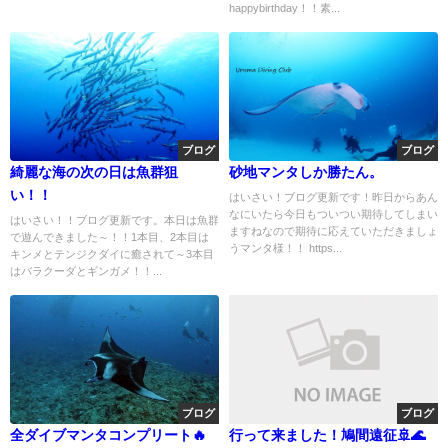
happybirthday！！素...
ブログ
ブログ
綺麗な海の次の日は魚群狙
砂地マンタしか勝たん。
い！！
はいさい！ブログ更新です！昨日からあん
なにいたら今日もついつい期待してしまい
はいさい！！ブログ更新です。本日は魚群
ますねなので期待に応えていただきましょ
で遊んできました～！！1本目、2本目は
うマンタ様！！ https...
キンメとテンジクダイに癒されて～3本目
はバラクーダとギンガメ！！...
ブログ
ブログ
全ダイブマンタコンプリート🔥
行って来ました！鳩間遠征🚢🌊