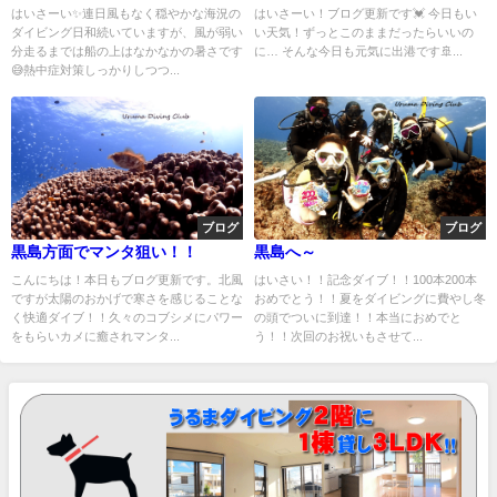
はいさーい✨連日風もなく穏やかな海況の
はいさーい！ブログ更新です💓 今日もい
ダイビング日和続いていますが、風が弱い
い天気！ずっとこのままだったらいいの
分走るまでは船の上はなかなかの暑さです
に… そんな今日も元気に出港です🚢...
😅熱中症対策しっかりしつつ...
ブログ
ブログ
黒島方面でマンタ狙い！！
黒島へ～
こんにちは！本日もブログ更新です。北風
はいさい！！記念ダイブ！！100本200本
ですが太陽のおかげで寒さを感じることな
おめでとう！！夏をダイビングに費やし冬
く快適ダイブ！！久々のコブシメにパワー
の頭でついに到達！！本当におめでと
をもらいカメに癒されマンタ...
う！！次回のお祝いもさせて...