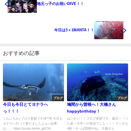
地元っ子のお祝いDIVE！！
今日は3＋1MANTA！！
おすすめの記事
ブログ
ブログ
今日も今日とてヨナラへ
鳩間から曽根へ！大橋さん
っ！！！
happybirthday！
こんにちわ♪ブログ更新です(#^^#) 今日も
はいさい！！ブログ更新です。夏日！！べ
ヨナラへ行って参りましたよぉ♪ 結果
た凪！今年一の海況でした～！！マンタも
は…… https://youtu.be/ob_gbCNl...
4枚！やっぱ曽根やね。 大橋さん