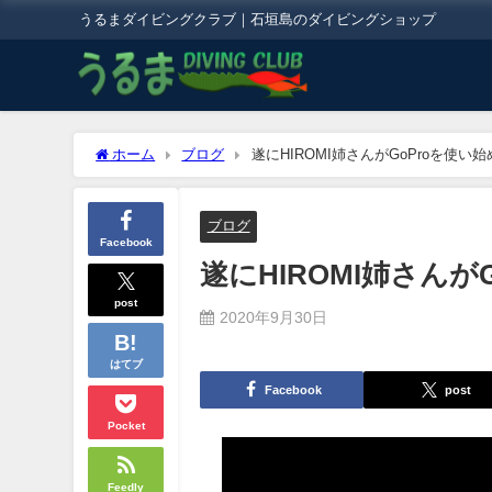
うるまダイビングクラブ｜石垣島のダイビングショップ
ホーム
ブログ
遂にHIROMI姉さんがGoProを使い
ブログ
Facebook
遂にHIROMI姉さんが
post
2020年9月30日
はてブ
Facebook
post
Pocket
今日の石垣島 天気：晴れ時々くも
Feedly