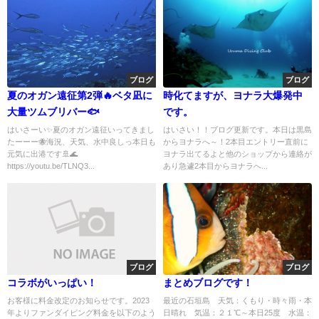
ブログ
ブログ
夏のオガン遠征第2弾🔥ベタ凪に
時化てますが、ヨナラ大爆発中
大量ツムブリバー🐟
です。
はいさーい✨夏のオガン遠征いってきまし
はいさい！！ブログ更新です。本日は黒島
たーーー🐝海況、天気、水中良しっ本日も
からヨナラへ～！2本目エントリー直前に
元気に出港です🚢🌊
ヨナラ出てるよと他のショップから連絡が
https://youtu.be/TLNQ3...
あり急遽2本目からヨナラへ...
ブログ
ブログ
コラボがいっぱい！
まとめブログです！
お客様に料金改定のお知らせです。2023
最近の石垣島 天気：くもり・時々雨・本
年よりファンダイビング料金を以下のよう
日晴れ 気温：２１℃～本日25度 水温：