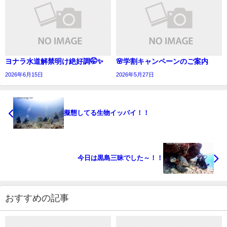
ヨナラ水道解禁明け絶好調🤭✨
🌸学割キャンペーンのご案内
2026年6月15日
2026年5月27日
擬態してる生物イッパイ！！
今日は黒島三昧でした～！！
おすすめの記事