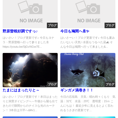
ブログ
ブログ
野原曽根好調ですっ♪
今日も鳩間へ🚢✨
はいさい！ブログ更新です♪ 今日もヨナ
はいさーい！ブログ更新です♪ 今日も夏み
ラ・野原曽根へ行って参りました🚢
たいないい天気✨水面もつるぺた凪🌊 そ
https://youtu.be/SjGvNGw7E...
んな今日は鳩間へ行って来ました&...
ブログ
ブログ
たまにはまったりと～
ギンガメ渦巻き！！
はいさい！ブログ更新です！本日はまった
今日の石垣島 天気：晴れ時々くもり 気
りと洞窟ダイビングへ～午後から陽も出て
温：32℃ 水温：29℃ 透明度：15ｍ こ
きたので隙間からのナイスな光のカーテ
んにちは！ 最近少年に見えるとよく言わ
ン！ 3本目は川平へ&#x1...
れるうさぎの更新です...