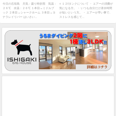
今日の石垣島 天気：曇り時折雨 気温：
○ １２ℓタンクについて ・ エアーの消費が
２６℃ 水温：２６℃ １本目→ミドルブ
気になる方。 ・ いつも自分だけ潜水時間
ック ２本目→シャークホーム ３本目→ヨ
が短いという方。 ・ エアーが早い事で、
ナラレイリバー はいさい...
ストレスを感じて...