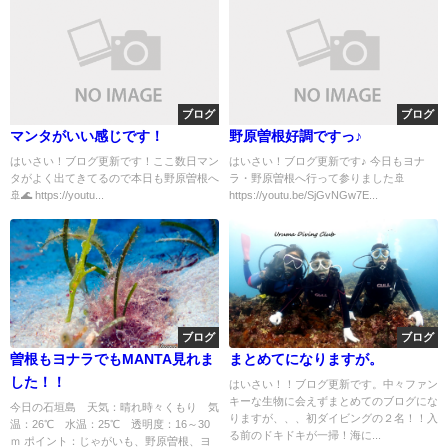
ブログ
ブログ
マンタがいい感じです！
野原曽根好調ですっ♪
はいさい！ブログ更新です！ここ数日マン
はいさい！ブログ更新です♪ 今日もヨナ
タがよく出てきてるので本日も野原曽根へ
ラ・野原曽根へ行って参りました🚢
🚢🌊 https://youtu...
https://youtu.be/SjGvNGw7E...
ブログ
ブログ
曽根もヨナラでもMANTA見れま
まとめてになりますが。
した！！
はいさい！！ブログ更新です。中々ファン
キーな生物に会えずまとめてのブログにな
今日の石垣島 天気：晴れ時々くもり 気
りますが、、、初ダイビングの２名！！入
温：26℃ 水温：25℃ 透明度：16～30
る前のドキドキが一掃！海に...
ｍ ポイント：じゃがいも、野原曽根、ヨ