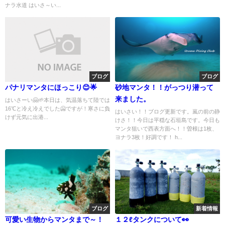
ナラ水道 はいさ～い...
ブログ
ブログ
パナリマンタにほっこり😊🌟
砂地マンタ！！がっつり潜って
来ました。
はいさーい🤗🌱本日は、気温落ちて陸では
16℃と冷え冷えでした🥶ですが！寒さに負
はいさい！！ブログ更新です。嵐の前の静
けず元気に出港...
けさ！！今日は平穏な石垣島です。今日も
マンタ狙いで西表方面へ！！曽根は1枚、
ヨナラ3枚！好調です！ h...
ブログ
新着情報
可愛い生物からマンタまで～！
１２ℓタンクについて👀