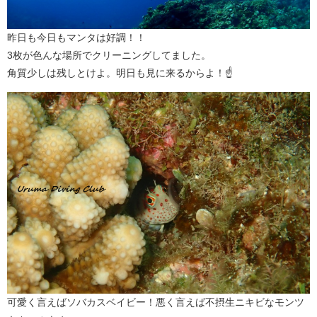
昨日も今日もマンタは好調！！
3枚が色んな場所でクリーニングしてました。
角質少しは残しとけよ。明日も見に来るからよ！☝
可愛く言えばソバカスベイビー！悪く言えば不摂生ニキビなモンツ