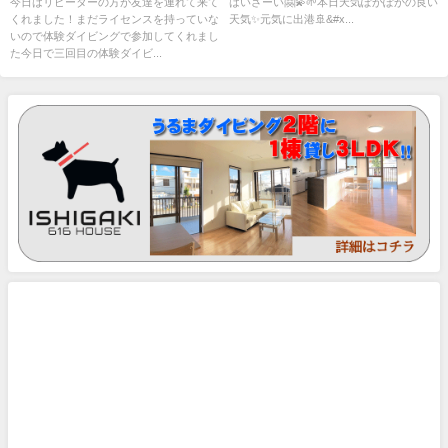
今日はリピーターの方が友達を連れて来て
はいさーい🤗💫🌱本日天気ぽかぽかの良い
くれました！まだライセンスを持っていな
天気✨元気に出港🚢&#x...
いので体験ダイビングで参加してくれまし
た今日で三回目の体験ダイビ...