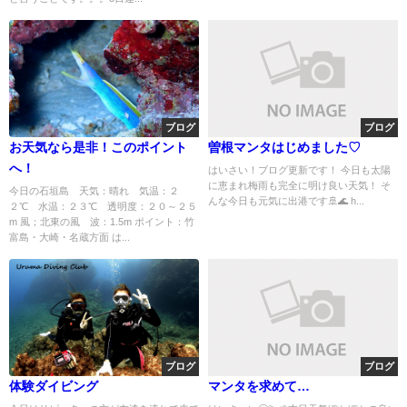
ブログ
ブログ
お天気なら是非！このポイント
曽根マンタはじめました♡
へ！
はいさい！ブログ更新です！ 今日も太陽
に恵まれ梅雨も完全に明け良い天気！ そ
今日の石垣島 天気：晴れ 気温：２
んな今日も元気に出港です🚢🌊 h...
２℃ 水温：２３℃ 透明度：２０～２５
m 風；北東の風 波：1.5m ポイント：竹
富島・大崎・名蔵方面 は...
ブログ
ブログ
体験ダイビング
マンタを求めて…