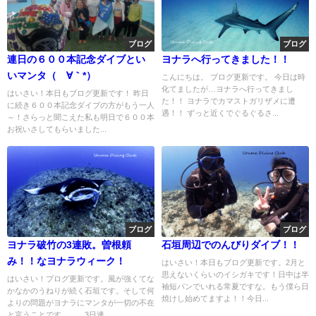
ブログ
ブログ
連日の６００本記念ダイブとい
ヨナラへ行ってきました！！
いマンタ（´∀｀*）
こんにちは。 ブログ更新です。 今日は時
化てましたが…ヨナラへ行ってきまし
はいさい！本日もブログ更新です！ 昨日
た！！ ヨナラでカマストガリザメに遭
に続き６００本記念ダイブの方がもう一人
遇！！ ずっと近くでぐるぐるさ...
～！さらっと聞こえた私も明日で６００本
お祝いさしてもらいました...
ブログ
ブログ
ヨナラ破竹の3連敗。曽根頼
石垣周辺でのんびりダイブ！！
み！！なヨナラウィーク！
はいさい！本日もブログ更新です。2月と
思えないくらいのイシガキです！日中は半
はいさい！ブログ更新です。風が強くてな
袖短パンでいれる常夏ですな。もう僕ら日
かなかのうねりが続く石垣です。そして何
焼けし始めてますよ！！今日...
よりの問題がヨナラにマンタが一切の不在
と言うことです。。。3日連...