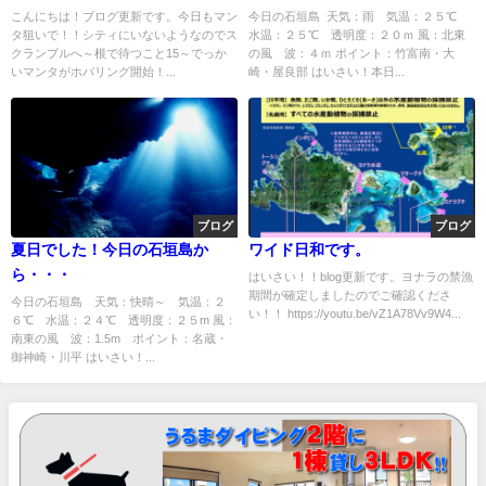
こんにちは！ブログ更新です。今日もマン
今日の石垣島 天気：雨 気温：２５℃
タ狙いで！！シティにいないようなのでス
水温：２５℃ 透明度：２０ｍ 風：北東
クランブルへ～根で待つこと15～でっか
の風 波：４ｍ ポイント：竹富南・大
いマンタがホバリング開始！...
崎・屋良部 はいさい！本日...
ブログ
ブログ
夏日でした！今日の石垣島か
ワイド日和です。
ら・・・
はいさい！！blog更新です。ヨナラの禁漁
期間が確定しましたのでご確認くださ
今日の石垣島 天気：快晴～ 気温：２
い！！ https://youtu.be/vZ1A78Vv9W4...
６℃ 水温：２４℃ 透明度：２５m 風：
南東の風 波：1.5m ポイント：名蔵・
御神崎・川平 はいさい！...