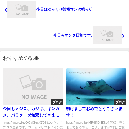
今日はゆっくり曽根マンタ様っ♡
今日もマンタ日和です♪
おすすめの記事
ブログ
ブログ
今日もメジロ、カジキ、ギンガ
明けましておめでとうございま
メ、バラクーダ無双してきまし
す！
た。
https://youtu.be/OOylGecX764 はいさい！
https://youtu.be/MR6l4DHKkc4 皆様、明け
ブログ更新です。本日もドリフトメインに
ましておめでとうございます❕❕昨年はご愛