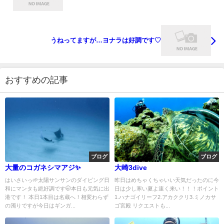
うねってますが…ヨナラは好調です♡
おすすめの記事
ブログ
ブログ
大量のコガネシマアジ✨
大崎3dive
はいさいっ🌱太陽サンサンのダイビング日
昨日はめちゃくちゃいい天気だったのに今
和にマンタも絶好調です🤭本日も元気に出
日は少し寒い夏よ速く来い！！！ポイント
港です！ 本日1本目は名蔵へ！相変わらず
1.ハナゴイリーフ2.アカククリ3.ミノカサ
の濁りですが今日はギンガ...
ゴ宮殿 リクエストも...