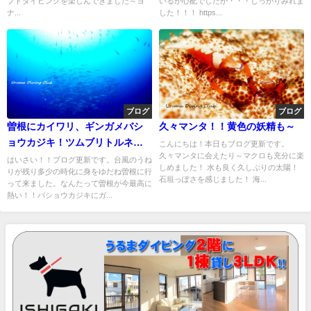
フトダイビングを楽しんできました～ヨ
いるか心配でしたが・・・しっかりみれま
ナ...
した！！！ https...
ブログ
ブログ
曽根にカイワリ、ギンガメバシ
久々マンタ！！黄色の妖精も～
ョウカジキ！ツムブリトルネー
こんにちは！本日もブログ更新です。
久々マンタに会えたり～マクロも充分に楽
ドに突っ込むカマストガリザ
はいさい！！ブログ更新です。台風のうね
しめました！ 水も良く久しぶりの太陽！
りが残り多少の時化に身をゆだね曽根に行
メ！！最高っす！！
石垣っぽさを感じました！ 海...
って来ました。なんたって曽根が今最高に
熱い！！バショウカジキにガ...