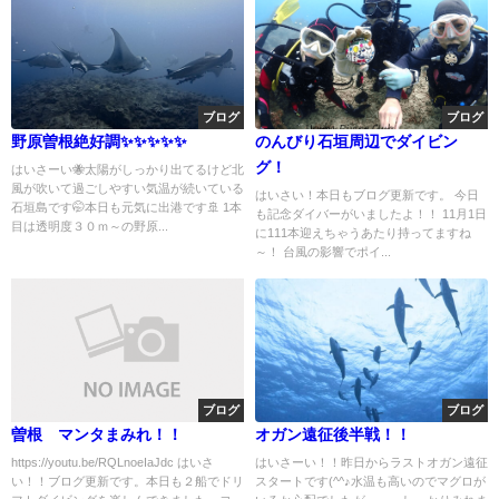
ブログ
ブログ
野原曽根絶好調✨✨✨✨✨
のんびり石垣周辺でダイビン
グ！
はいさーい🐝太陽がしっかり出てるけど北
風が吹いて過ごしやすい気温が続いている
はいさい！本日もブログ更新です。 今日
石垣島です🤭本日も元気に出港です🚢 1本
も記念ダイバーがいましたよ！！ 11月1日
目は透明度３０ｍ～の野原...
に111本迎えちゃうあたり持ってますね
～！ 台風の影響でポイ...
ブログ
ブログ
曽根 マンタまみれ！！
オガン遠征後半戦！！
https://youtu.be/RQLnoeIaJdc はいさ
はいさーい！！昨日からラストオガン遠征
い！！ブログ更新です。本日も２船でドリ
スタートです(^^♪水温も高いのでマグロが