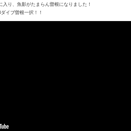
に入り、魚影がたまらん曽根になりました！
3ダイブ曽根一択！！