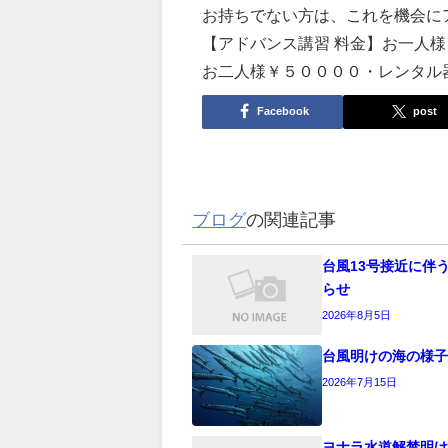
お持ちでない方は、これを機会に
【アドバンス講習 料金】お一人
お二人様￥５００００・レンタル
Facebook
post
ブログ
の関連記事
台風13号接近に伴
らせ
2026年8月5日
台風明けの海の様子
2026年7月15日
ヨナラ水道解禁明け