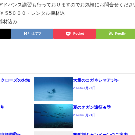
アドバンス講習も行っておりますのでお気軽にお問合せくださ
様￥５5０００・レンタル機材込
器材込み
はてブ
Pocket
Feedly
うクローズのお知
大量のコガネシマアジ✨
2026年7月27日
🌀
夏のオガン遠征🔥🌴
2026年6月21日
絶好調🤭✨
🌸学割キャンペーンのご案内